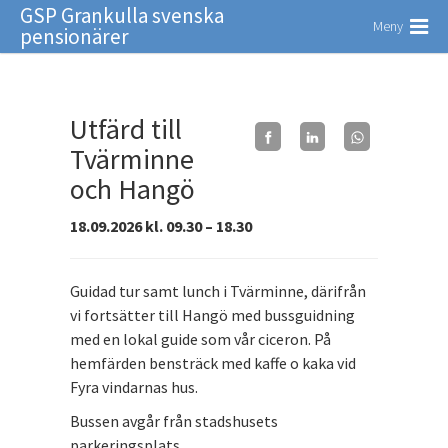
GSP Grankulla svenska
Meny
pensionärer
Utfärd till
Tvärminne
och Hangö
18.09.2026 kl. 09.30 – 18.30
Guidad tur samt lunch i Tvärminne, därifrån
vi fortsätter till Hangö med bussguidning
med en lokal guide som vår ciceron. På
hemfärden bensträck med kaffe o kaka vid
Fyra vindarnas hus.
Bussen avgår från stadshusets
parkeringsplats.