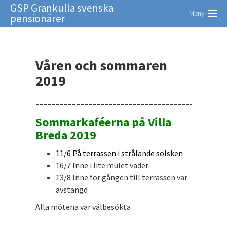
GSP Grankulla svenska
Meny
pensionärer
Våren och sommaren
2019
_______________________________________________
Sommarkaféerna på Villa
Breda 2019
11/6 På terrassen i strålande solsken
16/7 Inne i lite mulet väder
13/8 Inne för gången till terrassen var
avstängd
Alla mötena var välbesökta
_______________________________________________