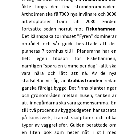
åkte längs den fina strandpromenaden.
Ärtholmen ska få 7000 nya invånare och 3000
arbetsplatser fram till 2030. Färden
fortsatte sedan norrut mot
Fiskehamnen
.
Det kännspaka tornhuset ”Fyren” dominerar
området och vår guide berättade att det
planeras 7 tornhus till! Planerarna har en
helt egen filosofi för Fiskehamnen,
nämligen ”spara en timme per dag” -allt ska
vara nära och lätt att nå. Av de nya
stadsdelar vi såg är
Arabiastranden
redan
ganska färdigt byggd. Det finns planteringar
och grönområden mellan husen, tanken är
att innegårdarna ska vara gemensamma. En
till två procent av byggbudgeten har satsats
på konstverk, främst skulpturer och olika
typer av väggreliefer. Guiden berättade om
en liten bok som heter nåt i stil med