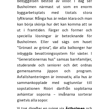
bebyggelsen bestod av villor. I dag ser
Busholmen närmast ut som en enorm
byggarbetsplats med tiotals stora
lyftkranar. Många hus är redan klara och man
kan börja skönja hur det kan komma att se
ut i framtiden. Färger och former och
speciella lösningar är betecknande för
Busholmen. Eller vad sägs om huset
”Grönast av gröna”, där alla balkonger har
inbyggda bevattningssystem för växter. I
”Generationernas hus” samsas barnfamiljer,
studerande och seniorer och det ordnas
gemensamma jippon och program.
Avfallshanteringen är innovativ, alla hus är
sammankopplade med sugtunnlar till
sopstationen Rööri därifrån sopbilarna
avhämtar soporna – invånarna sorterar
givetvis alla sopor.
Vi tog därefter en sväng via
Ärtholmen
och