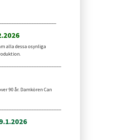
_______________________
2.2026
am alla dessa osynliga
roduktion.
_________________________
a över 90 år. Damkören Can
_________________________
9.1.2026