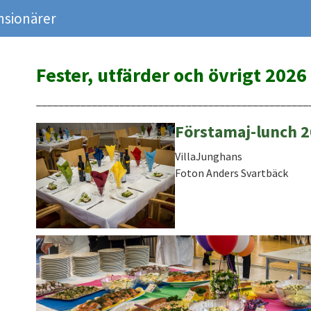
nsionärer
Fester, utfärder och övrigt 2026
_________________________________________________
Förstamaj-lunch 
VillaJunghans
Foton Anders Svartbäck