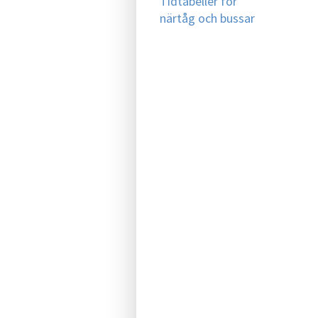
Tidtabeller för
närtåg och bussar