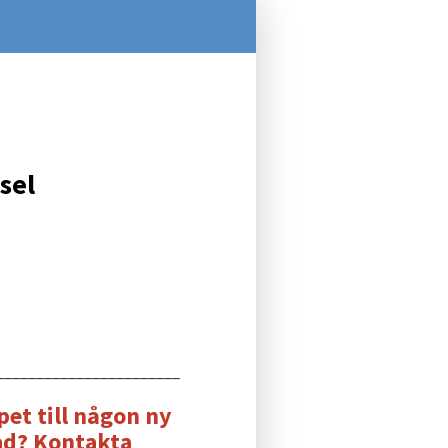
sel
_______________________
pet till någon ny
ad? Kontakta