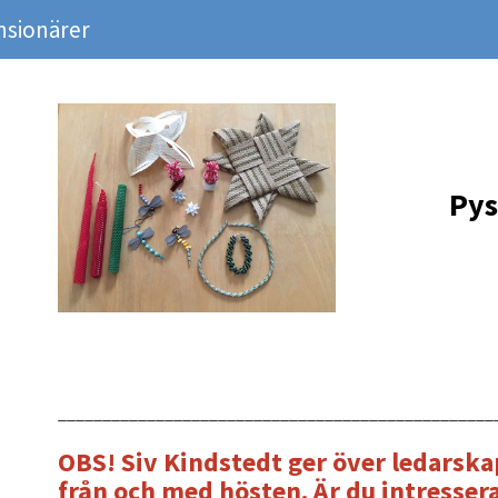
nsionärer
Pys
_________________________________________________
OBS! Siv Kindstedt ger över ledarska
från och med hösten. Är du intresser