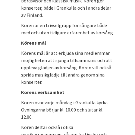
bordsvisor och klassisk musik. Kören ger
konserter, både i Grankulla och i andra delar
av Finland.
Kören är en trivselgrupp för sångare både
med och utan tidigare erfarenhet av körsång.
Körens mål
Körens mål är att erbjuda sina medlemmar
möjligheten att sjunga tillsammans och att
uppleva glädjen av körsång. Kören vill också
sprida musikglädje till andra genom sina
konserter.
Körens verksamhet
Kören övar varje måndag i Grankulla kyrka.
Övningarna börjar kl. 10.00 och slutar kl.
12.00.
Kören deltar också i olika
musikarrangemang, såsom festivaler och