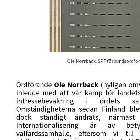
Ole Norrback, SPF förbundsordfö
Ordförande
Ole Norrback
(nyligen omv
inledde med att vår kamp för landets
intressebevakning i ordets sa
Omständigheterna sedan Finland blev
dock ständigt ändrats, närmast 
Internationalisering är av bet
välfärdssamhälle, eftersom vi til