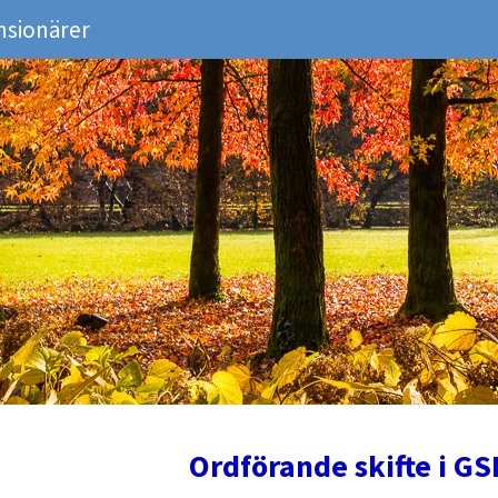
nsionärer
Ordförande skifte i G