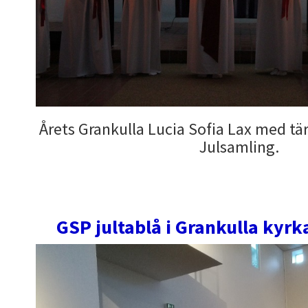
Årets Grankulla Lucia Sofia Lax med t
Julsamling.
GSP jultablå i Grankulla kyr