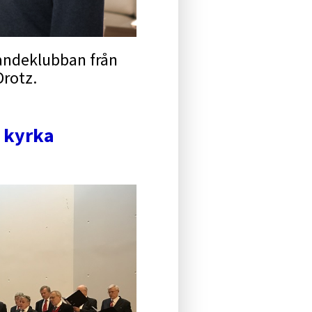
randeklubban från
Drotz.
a kyrka