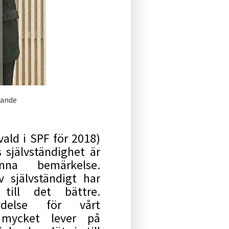
rande
ald i SPF för 2018)
 självständighet är
nna bemärkelse.
 självständigt har
till det bättre.
ydelse för vårt
l mycket lever på