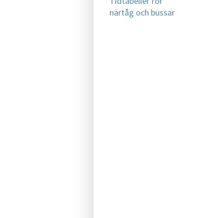
Tidtabeller för
närtåg och bussar