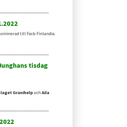
______________________
1.2022
ominerad till Fack-Finlandia.
______________________
 Junghans tisdag
laget Granihelp
och
Aila
______________________
.2022