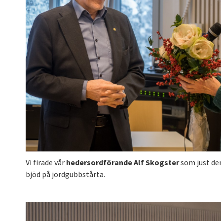
Vi firade vår
hedersordförande Alf Skogster
som just de
bjöd på jordgubbstårta.