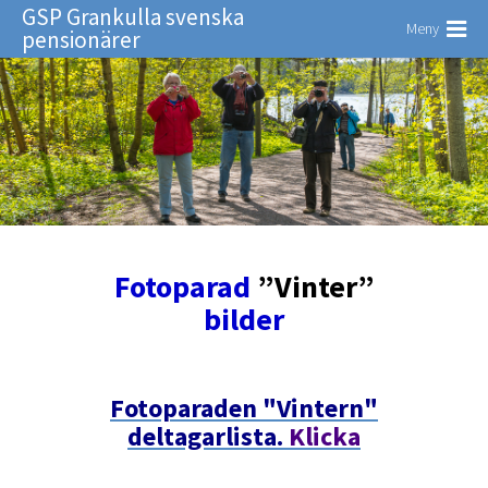
GSP Grankulla svenska
Meny
pensionärer
Fotoparad
”Vinter”
bilder
Fotoparaden "Vintern"
deltagarlista.
Klicka