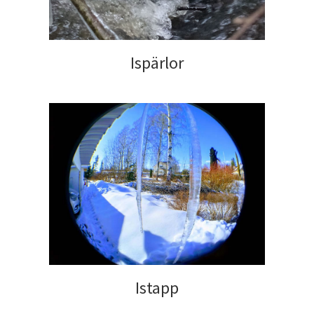
Ispärlor
Istapp