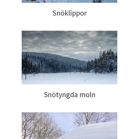
Snöklippor
Snötyngda moln