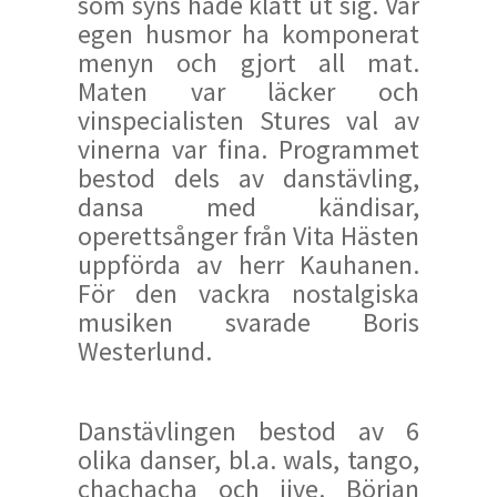
som syns hade klätt ut sig. Vår
egen husmor ha komponerat
menyn och gjort all mat.
Maten var läcker och
vinspecialisten Stures val av
vinerna var fina. Programmet
bestod dels av danstävling,
dansa med kändisar,
operettsånger från Vita Hästen
uppförda av herr Kauhanen.
För den vackra nostalgiska
musiken svarade Boris
Westerlund.
Danstävlingen bestod av 6
olika danser, bl.a. wals, tango,
chachacha och jive. Början