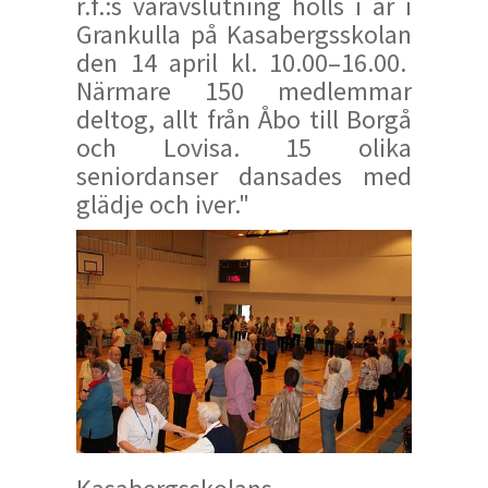
r.f.:s våravslutning hölls i år i
Grankulla på Kasabergsskolan
den 14 april kl. 10.00–16.00.
Närmare 150 medlemmar
deltog, allt från Åbo till Borgå
och Lovisa. 15 olika
seniordanser dansades med
glädje och iver."