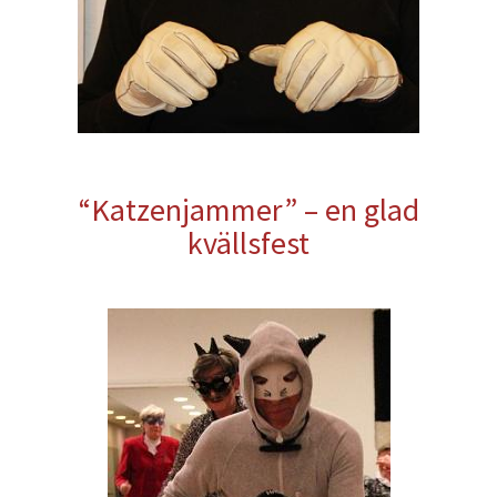
“Katzenjammer” – en glad
kvällsfest