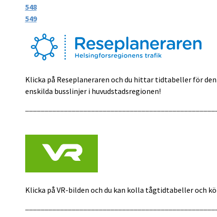
548
549
Klicka på Reseplaneraren och du hittar tidtabeller för den
enskilda busslinjer i huvudstadsregionen!
_________________________________________________
Klicka på VR-bilden och du kan kolla tågtidtabeller och kö
_________________________________________________