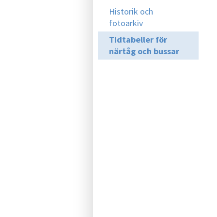
Historik och
fotoarkiv
Tidtabeller för
närtåg och bussar