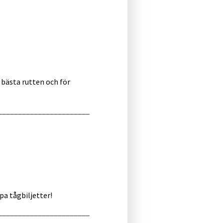
 bästa rutten och för
_______________________
pa tågbiljetter!
_______________________