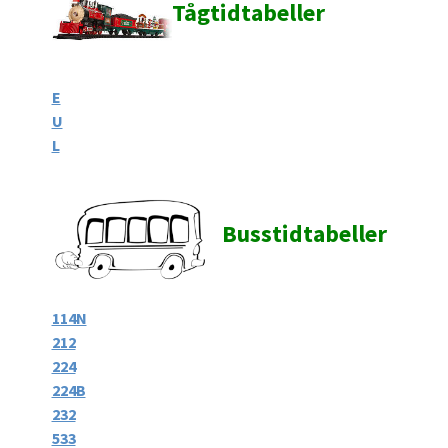
Tågti
dtabeller
E
U
L
Busstidtabeller
114N
212
224
224B
232
533