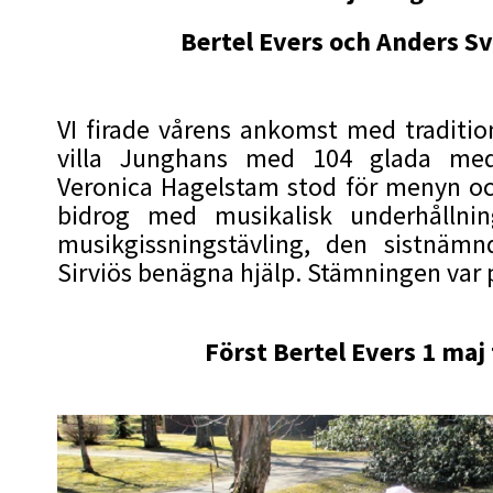
Bertel Evers och Anders S
VI firade vårens ankomst med traditio
villa Junghans med 104 glada med
Veronica Hagelstam stod för menyn oc
bidrog med musikalisk underhållni
musikgissningstävling, den sistnäm
Sirviös benägna hjälp. Stämningen var 
Först Bertel Evers 1 maj 