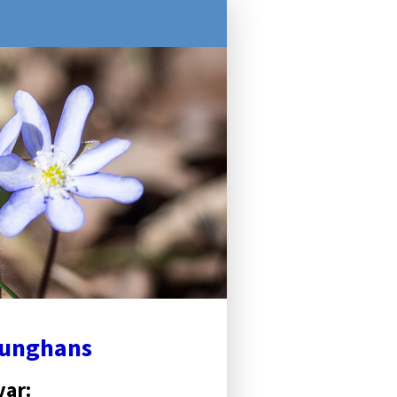
 Junghans
var: