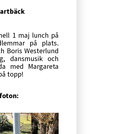
vartbäck
nell 1 maj lunch på
lemmar på plats.
h Boris Westerlund
ng, dansmusik och
nda med Margareta
på topp!
foton: