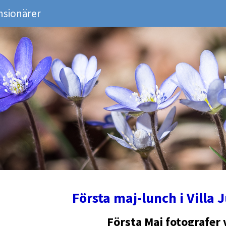
nsionärer
Första maj-lunch i Villa
Första Maj fotografer 