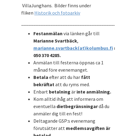
VillaJunghans. Bilder finns under
fliken
Historik och fotoarkiv
_______________________________________________
Festanmälan
via länken går till
Marianne Svartbäck
,
marianne.svartback(at)kolumbus.fi
mobil
050 370 4285.
Anmälan till festerna öppnas ca 1
månad före evenemanget.
Betala
efter att du har
fått
bekräftat
att du ryms med.
Enbart
betalning
är
inte anmälning.
Kom alltid ihåg att informera om
eventuella
dietbegränsningar
då du
anmäler dig till en fest!
Deltagande GSP:s evenemang
förutsätter att
medlemsavgiften är
betalad.