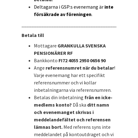
Deltagarna i GSP:s evenemang är
inte
försäkrade av föreningen
.
_______________________________________________
Betala till
Mottagare
GRANKULLA SVENSKA
PENSIONÄRER RF
Bankkonto
FI72 4055 2950 0656 90
Ange
referensnumret när du betalar
!
Varje evenemang har ett specifikt
referensnummer och vi kollar
inbetalningarna via referensnumren.
Betalas din inbetalning
från en icke-
medlems konto?
Då ska
ditt namn
och evenemanget skrivas i
meddelandefältet och referensen
lämnas bort.
Med referens syns inte
meddelandet på kontoutdraget och vi