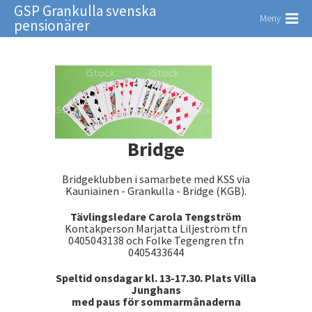
GSP Grankulla svenska
Meny
pensionärer
Bridge
Bridgeklubben i samarbete med KSS via
Kauniainen - Grankulla - Bridge (KGB).
Tävlingsledare Carola Tengström
Kontakperson Marjatta Liljeström tfn
0405043138 och Folke Tegengren tfn
0405433644
Speltid onsdagar kl. 13-17.30. Plats Villa
Junghans
med paus för sommarmånaderna