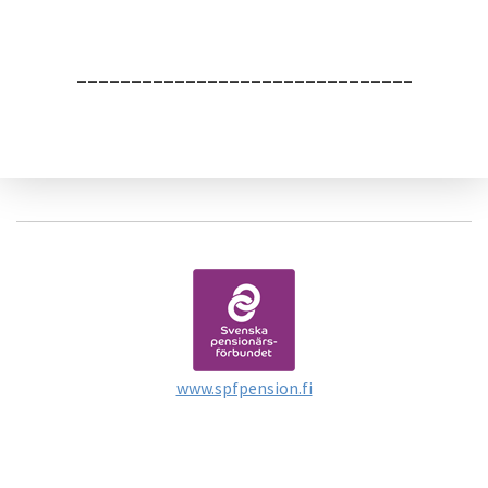
_____________________________________
www.spfpension.fi