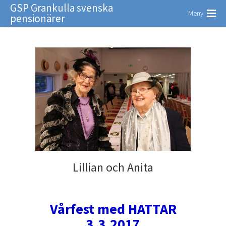
GSP Grankulla svenska
Meny
pensionärer
Lillian och Anita
Vårfest med HATTAR
3.3.2017