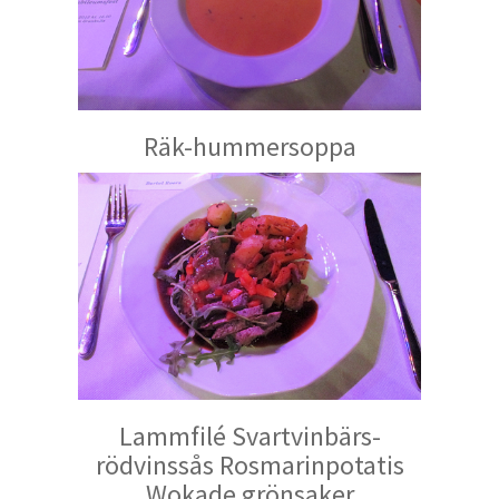
Räk-hummersoppa
Lammfilé Svartvinbärs-
rödvinssås Rosmarinpotatis
Wokade grönsaker